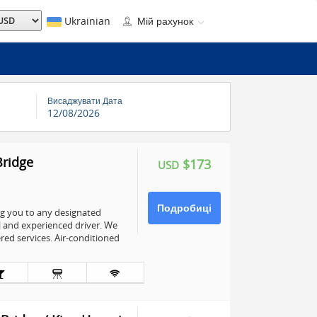
Ukrainian
Мій рахунок
Висаджувати Дата
12/08/2026
Bridge
$173
USD
Подробиці
ng you to any designated
l and experienced driver. We
ed services. Air-conditioned