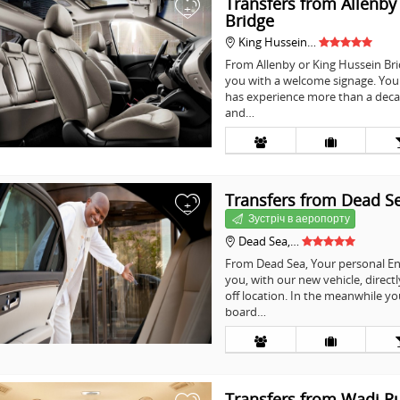
Transfers from Allenby
+
Bridge
King Hussein…
From Allenby or King Hussein Brid
you with a welcome signage. You
has experience more than a decad
and…
Transfers from Dead S
+
Зустріч в аеропорту
Dead Sea,…
From Dead Sea, Your personal Engl
you, with our new vehicle, direc
off location. In the meanwhile yo
board…
Transfers from Wadi 