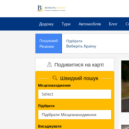
Додому
Тури
Автомобілів
Блог
C
Пошуковий
Підібрати
Виберіть Країну
Резюме
Подивитися на карті
Швидкий пошук
Місцезнаходження
Підібрати
Висаджувати