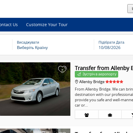
ontact Us
Customize Your Tour
Висаджувати
Підібрати Дата
Виберіть Країну
10/08/2026
Transfer from Allenby 
+
Зустріч в аеропорту
Allenby Bridge
From Allenby Bridge. We can bri
destination with our professiona
provide you safe and well-manner
car or…