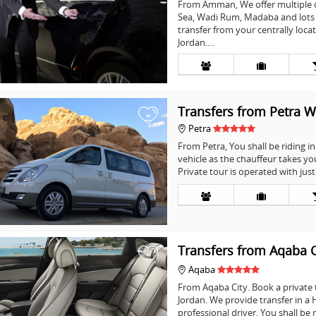
From Amman, We offer multiple d
Sea, Wadi Rum, Madaba and lots m
transfer from your centrally loca
Jordan.…
Transfers from Petra W
+
Petra
From Petra, You shall be riding i
vehicle as the chauffeur takes you
Private tour is operated with jus
Transfers from Aqaba C
+
Aqaba
From Aqaba City. Book a private t
Jordan. We provide transfer in a 
professional driver. You shall be 