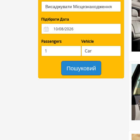
Підібрати Дата
Passengers
Vehicle
Пошуковий