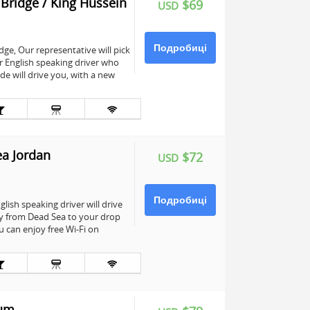
 Bridge / King Hussein
$69
USD
Подробиці
ge, Our representative will pick
r English speaking driver who
e will drive you, with a new
ea Jordan
$72
USD
Подробиці
ish speaking driver will drive
tly from Dead Sea to your drop
u can enjoy free Wi-Fi on
Rum