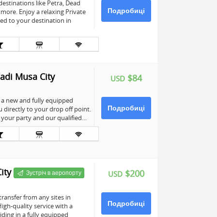
estinations like Petra, Dead
Подробиці
ore. Enjoy a relaxing Private
ted to your destination in
adi Musa City
$84
USD
n a new and fully equipped
Подробиці
 directly to your drop off point.
t your party and our qualified…
ity
$200
Зустріч в аеропорту
USD
ransfer from any sites in
Подробиці
High-quality service with a
riding in a fully equipped