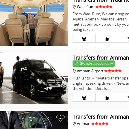
+
Wadi Rum
From Wadi Rum, We can bring you
Aqaba, Amman, Madaba, Jerash, P
met at your pick up point by you
being taken…
Transfers from Amman 
+
Зустріч в аеропорту
Amman Airport
Highlights - Private transfer ope
English speaking driver. - New, ai
the vehicle. Details…
Transfers from Amman 
+
Amman