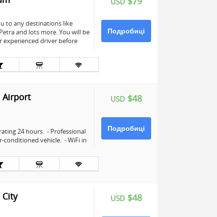
$79
USD
 to any destinations like
Подробиці
etra and lots more. You will be
r experienced driver before
Airport
$48
USD
Подробиці
rating 24 hours. - Professional
r-conditioned vehicle. - WiFi in
City
$48
USD