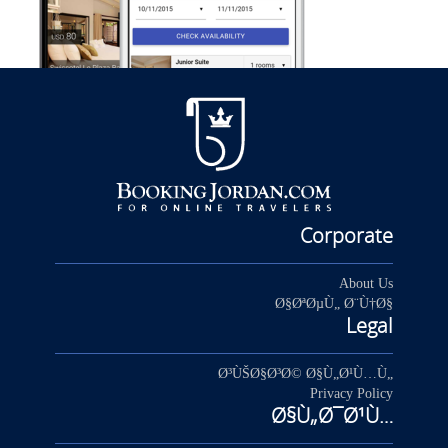
Corporate
About Us
Ø§ØªØµÙ„ Ø¨Ù†Ø§
Legal
Ø³ÙŠØ§Ø³Ø© Ø§Ù„Ø¹Ù…Ù„
Privacy Policy
Ø§Ù„Ø¯Ø¹Ù…