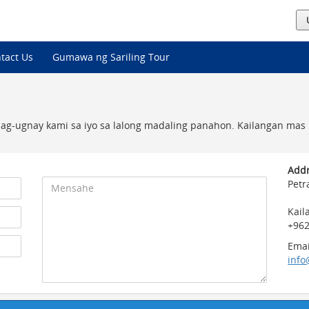
tact Us
Gumawa ng Sariling Tour
ag-ugnay kami sa iyo sa lalong madaling panahon. Kailangan mas
Addr
Petr
Kail
+962
Emai
info