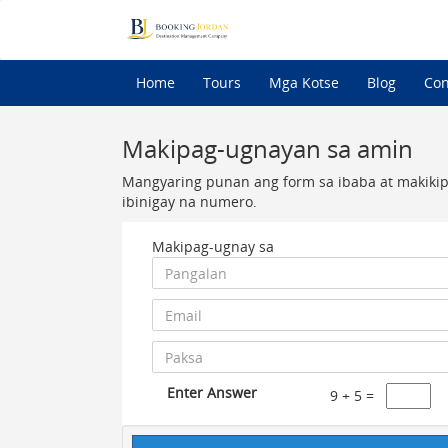
Home
Tours
Mga Kotse
Blog
Con
Makipag-ugnayan sa amin
Mangyaring punan ang form sa ibaba at makikip
ibinigay na numero.
Makipag-ugnay sa
Enter Answer
9 + 5 =