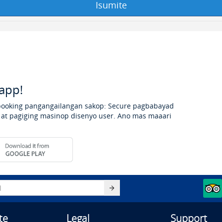
app!
booking pangangailangan sakop: Secure pagbabayad
, at pagiging masinop disenyo user. Ano mas maaari
te
Legal
Support