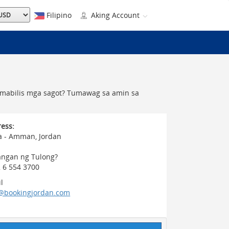
Filipino
Aking Account
 mabilis mga sagot? Tumawag sa amin sa
ess:
a - Amman, Jordan
angan ng Tulong?
 6 554 3700
l
@bookingjordan.com