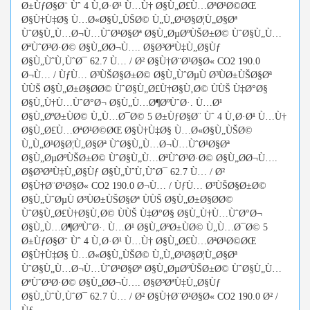
Ø±ÙƒØ§Ø¨ Ùˆ 4 Ù‚Ø·Ø¹ Ù…Ù† Ø§Ù„Ø£Ù…ØªØ¹Ø©ØŒ
Ø§Ù†Ù‡Ø§ Ù…Ø«Ø§Ù„ÙŠØ© Ù„Ù„Ø¹Ø§Ø¦Ù„Ø§Øª
ÙˆØ§Ù„Ù…Ø¬Ù…ÙˆØ¹Ø§Øª Ø§Ù„ØµØºÙŠØ±Ø© ÙˆØ§Ù„Ù…
ØªÙˆØ³Ø·Ø© Ø§Ù„Ø­Ø¬Ù…. Ø§Ø³ØªÙ‡Ù„Ø§Ùƒ
Ø§Ù„ÙˆÙ‚ÙˆØ¯ 62.7 Ù… / Ø² Ø§Ù†Ø¨Ø¹Ø§Ø« CO2 190.0
Ø¬Ù… / ÙƒÙ… Ø³ÙŠØ§Ø±Ø© Ø§Ù„ÙˆØµÙ Ø³ÙØ±ÙŠØ§Øª
ÙÙŠ Ø§Ù„Ø±Ø§Ø­Ø© ÙˆØ§Ù„Ø£Ù†Ø§Ù‚Ø© ÙÙŠ Ù‡Ø°Ø§
Ø§Ù„Ù†Ù…ÙˆØ°Ø¬ Ø§Ù„Ù…Ø¶ØºÙˆØ·. Ù…Ø¹
Ø§Ù„ØºØ±ÙØ© Ù„Ù…Ø¯Ø© 5 Ø±ÙƒØ§Ø¨ Ùˆ 4 Ù‚Ø·Ø¹ Ù…Ù†
Ø§Ù„Ø£Ù…ØªØ¹Ø©ØŒ Ø§Ù†Ù‡Ø§ Ù…Ø«Ø§Ù„ÙŠØ©
Ù„Ù„Ø¹Ø§Ø¦Ù„Ø§Øª ÙˆØ§Ù„Ù…Ø¬Ù…ÙˆØ¹Ø§Øª
Ø§Ù„ØµØºÙŠØ±Ø© ÙˆØ§Ù„Ù…ØªÙˆØ³Ø·Ø© Ø§Ù„Ø­Ø¬Ù….
Ø§Ø³ØªÙ‡Ù„Ø§Ùƒ Ø§Ù„ÙˆÙ‚ÙˆØ¯ 62.7 Ù… / Ø²
Ø§Ù†Ø¨Ø¹Ø§Ø« CO2 190.0 Ø¬Ù… / ÙƒÙ… Ø³ÙŠØ§Ø±Ø©
Ø§Ù„ÙˆØµÙ Ø³ÙØ±ÙŠØ§Øª ÙÙŠ Ø§Ù„Ø±Ø§Ø­Ø©
ÙˆØ§Ù„Ø£Ù†Ø§Ù‚Ø© ÙÙŠ Ù‡Ø°Ø§ Ø§Ù„Ù†Ù…ÙˆØ°Ø¬
Ø§Ù„Ù…Ø¶ØºÙˆØ·. Ù…Ø¹ Ø§Ù„ØºØ±ÙØ© Ù„Ù…Ø¯Ø© 5
Ø±ÙƒØ§Ø¨ Ùˆ 4 Ù‚Ø·Ø¹ Ù…Ù† Ø§Ù„Ø£Ù…ØªØ¹Ø©ØŒ
Ø§Ù†Ù‡Ø§ Ù…Ø«Ø§Ù„ÙŠØ© Ù„Ù„Ø¹Ø§Ø¦Ù„Ø§Øª
ÙˆØ§Ù„Ù…Ø¬Ù…ÙˆØ¹Ø§Øª Ø§Ù„ØµØºÙŠØ±Ø© ÙˆØ§Ù„Ù…
ØªÙˆØ³Ø·Ø© Ø§Ù„Ø­Ø¬Ù…. Ø§Ø³ØªÙ‡Ù„Ø§Ùƒ
Ø§Ù„ÙˆÙ‚ÙˆØ¯ 62.7 Ù… / Ø² Ø§Ù†Ø¨Ø¹Ø§Ø« CO2 190.0 Ø² /