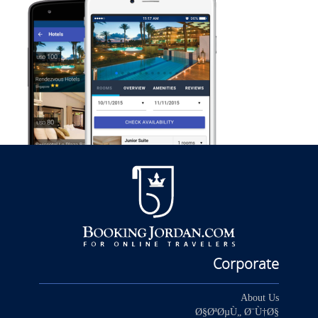
Corporate
About Us
Ø§ØªØµÙ„ Ø¨Ù†Ø§