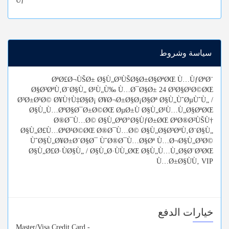
Ùƒ
سياسة وشروط
ØªØ£Ø¬ÙŠØ± Ø§Ù„Ø³ÙŠØ§Ø±Ø§ØªØŒ Ù…ÙƒØªØ¨
Ø§Ø³ØªÙ‚Ø¨Ø§Ù„ Ø¹Ù„Ù‰ Ù…Ø¯Ø§Ø± 24 Ø³Ø§Ø¹Ø©ØŒ
Ø³Ø±Ø¹Ø© Ø¥Ù†Ù‡Ø§Ø¡ Ø¥Ø¬Ø±Ø§Ø¡Ø§Øª Ø§Ù„ÙˆØµÙˆÙ„ /
Ø§Ù„Ù…ØºØ§Ø¯Ø±Ø©ØŒ ØµØ±Ù Ø§Ù„Ø¹Ù…Ù„Ø§ØªØŒ
Ø®Ø¯Ù…Ø© Ø§Ù„ØªØ°Ø§ÙƒØ±ØŒ ØªØ®Ø²ÙŠÙ†
Ø§Ù„Ø£Ù…ØªØ¹Ø©ØŒ Ø®Ø¯Ù…Ø© Ø§Ù„Ø§Ø³ØªÙ‚Ø¨Ø§Ù„
ÙˆØ§Ù„Ø¥Ø±Ø´Ø§Ø¯ ÙˆØ®Ø¯Ù…Ø§Øª Ù…Ø¬Ø§Ù„Ø³Ø©
Ø§Ù„Ø£Ø·ÙØ§Ù„ / Ø§Ù„Ø·ÙÙ„ØŒ Ø§Ù„Ù…Ù„Ø§Ø¨Ø³ØŒ
Ù…Ø±Ø§ÙÙ‚ VIP
خيارات الدفع
Master/Visa Credit Card -