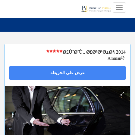
Ø£ÙˆØ¨Ù„ Ø£Ø³ØªØ±Ø§ 2014
Amman
عرض على الخريطة