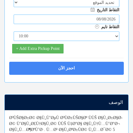
التقاط التاريخ
التقاط تايم
+ Add Extra Pickup Point
احجز الآن
الوصف
Ø³ÙŠØ§Ø±Ø© Ø§Ù„ÙˆØµÙ Ø³ÙØ±ÙŠØ§Øª ÙÙŠ Ø§Ù„Ø±Ø§Ø­
Ø© ÙˆØ§Ù„Ø£Ù†Ø§Ù‚Ø© ÙÙŠ Ù‡Ø°Ø§ Ø§Ù„Ù†Ù…ÙˆØ°Ø¬
Ø§Ù„Ù…Ø¶ØºÙˆØ·. Ù…Ø¹ Ø§Ù„ØºØ±ÙØ© Ù„Ù…Ø¯Ø© 5